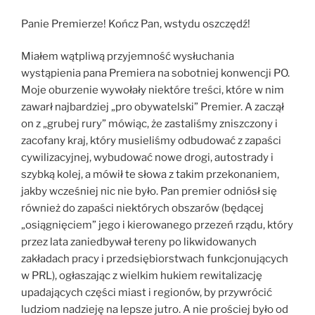
Panie Premierze! Kończ Pan, wstydu oszczędź!
Miałem wątpliwą przyjemność wysłuchania
wystąpienia pana Premiera na sobotniej konwencji PO.
Moje oburzenie wywołały niektóre treści, które w nim
zawarł najbardziej „pro obywatelski” Premier. A zaczął
on z „grubej rury” mówiąc, że zastaliśmy zniszczony i
zacofany kraj, który musieliśmy odbudować z zapaści
cywilizacyjnej, wybudować nowe drogi, autostrady i
szybką kolej, a mówił te słowa z takim przekonaniem,
jakby wcześniej nic nie było. Pan premier odniósł się
również do zapaści niektórych obszarów (będącej
„osiągnięciem” jego i kierowanego przezeń rządu, który
przez lata zaniedbywał tereny po likwidowanych
zakładach pracy i przedsiębiorstwach funkcjonujących
w PRL), ogłaszając z wielkim hukiem rewitalizację
upadających części miast i regionów, by przywrócić
ludziom nadzieję na lepsze jutro. A nie prościej było od