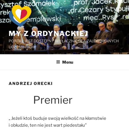
Przejdź
do
treści
MY Z ORDYNACKIEJ
PORTAL JEST DOSTĘPNY WYŁACZNIE DLA ZALOGOWANYCH
UCZESTNIKÓW
Menu
ANDRZEJ ORECKI
Premier
„ Jeżeli ktoś buduje swoją wielkość na kłamstwie
i obłudzie, ten nie jest wart piedestału”