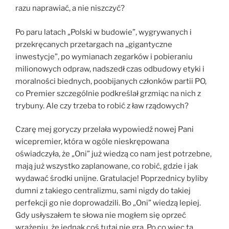
razu naprawiać, a nie niszczyć?
Po paru latach „Polski w budowie”, wygrywanych i
przekręcanych przetargach na „gigantyczne
inwestycje”, po wymianach zegarków i pobieraniu
milionowych odpraw, nadszedł czas odbudowy etyki i
moralności biednych, poobijanych członków partii PO,
co Premier szczególnie podkreślał grzmiąc na nich z
trybuny. Ale czy trzeba to robić z ław rządowych?
Czarę mej goryczy przelała wypowiedź nowej Pani
wicepremier, która w ogóle nieskrępowana
oświadczyła, że „Oni” już wiedzą co nam jest potrzebne,
mają już wszystko zaplanowane, co robić, gdzie i jak
wydawać środki unijne. Gratulacje! Poprzednicy byliby
dumni z takiego centralizmu, sami nigdy do takiej
perfekcji go nie doprowadzili. Bo „Oni” wiedzą lepiej.
Gdy usłyszałem te słowa nie mogłem się oprzeć
wrażeniu, że jednak coś tutaj nie gra. Po co więc ta