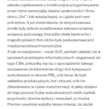
obłuda o aplikowanie o środki unijne przygotowywane
przez różne samorządy, lokalne społeczności i firmy
skoro „Oni” i tak wiedzą lepiej, co i gdzie jest nam
potrzebne. A już stwierdzenie, że dotychczasowe
środki były dobrze wydatkowane zakrawa na kpinę,
wziąwszy pod uwagę chociażby skalę bankructw i
tragedii polskich firm, które były podwykonawcami
międzynarodowych konsorcjów.
A tak na marginesie – może GUS, zamiast układać się w
sprawach przetargów informatycznych i angażować do
tego CBA, pokusiłby się np. o sporządzenie takiego
zestawienia: ile kilometrów dróg i linii kolejowych
wybudowano w okresie PRL, a ile teraz. Ile było
zakładów produkcyjnych, hut i stoczni, a ile ich
zlikwidowano w czasie transformacji. A jakby dodano
do tego jeszcze liczbę wybudowanych szkół, szpitali,
przychodni, domów kultury i mieszkań, to możne
Premier uważniej ważyłby słowa mówiąc, że zastał