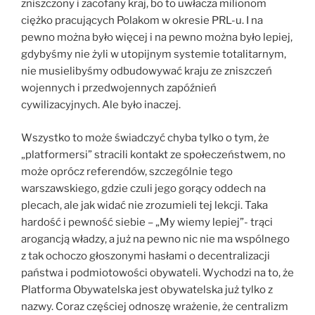
zniszczony i zacofany kraj, bo to uwłacza milionom
ciężko pracujących Polakom w okresie PRL-u. I na
pewno można było więcej i na pewno można było lepiej,
gdybyśmy nie żyli w utopijnym systemie totalitarnym,
nie musielibyśmy odbudowywać kraju ze zniszczeń
wojennych i przedwojennych zapóźnień
cywilizacyjnych. Ale było inaczej.
Wszystko to może świadczyć chyba tylko o tym, że
„platformersi” stracili kontakt ze społeczeństwem, no
może oprócz referendów, szczególnie tego
warszawskiego, gdzie czuli jego gorący oddech na
plecach, ale jak widać nie zrozumieli tej lekcji. Taka
hardość i pewność siebie – „My wiemy lepiej”- trąci
arogancją władzy, a już na pewno nic nie ma wspólnego
z tak ochoczo głoszonymi hasłami o decentralizacji
państwa i podmiotowości obywateli. Wychodzi na to, że
Platforma Obywatelska jest obywatelska już tylko z
nazwy. Coraz częściej odnoszę wrażenie, że centralizm