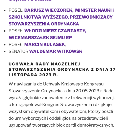
POSEŁ
DARIUSZ WIECZOREK, MINISTER NAUKI i
SZKOLNICTWA WYŻSZEGO, PRZEWODNICZĄCY
STOWARZYSZENIA ORDYNACKA
POSEŁ
WŁODZIMIERZ CZARZASTY,
WICEMARSZAŁEK SEJMU RP
POSEŁ
MARCIN KULASEK
,
SENATOR
WALDEMAR WITKOWSK
UCHWAŁA RADY NACZELNEJ
STOWARZYSZENIA ORDYNACKA Z DNIA 17
LISTOPADA 2023 R.
W nawiązaniu do Uchwały Krajowego Kongresu
Stowarzyszenia Ordynacka z dnia 20.05.2023 r. Rada
wyraża głębokie zadowolenie z frekwencji wyborczej,
o którą apelował Kongres Stowarzyszenia i dziękuje
wszystkim obywatelkom i obywatelom, którzy poszli
do urn wyborczych i oddali głos na przedstawicieli
ugrupowań tworzących blok partii demokratycznych.