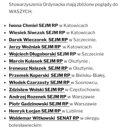
Stowarzyszenia Ordynacka mają zbliżone poglądy do
WASZYCH.
Iwona Chmiel SEJM RP
w Katowicach
Wiesiek Siwczak SEJM RP
w Katowicach
Darek Wieczorek
SEJM RP
w Szczecinie,
Jerzy Woźniak SEJM RP
w Katowicach
Wojciech Długoborski
SEJM RP
w Szczecinie
Marcin Kulasek SEJM RP
w Olsztynie ,
Ireneusz Nalazek SEJM RP
w Olsztynie,
Przemek Koperski
SEJM RP
w Bielsku-Białej,
Włodek Czarzasty
SEJM RP
w Sosnowcu,
Zdzisław Wolski
SEJM RP
w Częstochowie.
Andrzej Rozenek SEJM RP
w Warszawie
Piotr Gadzinowski SEJM RP
w Warszawie
Henryk Łucjan SEJM RP
w Lublinie
Waldemar Witkowski
SENAT RP
w okręgu
bolesławieckim