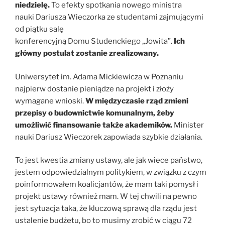
niedzielę.
To efekty spotkania nowego ministra
nauki Dariusza Wieczorka ze studentami zajmującymi
od piątku salę
konferencyjną Domu Studenckiego „Jowita”.
Ich
główny postulat zostanie zrealizowany.
Uniwersytet im. Adama Mickiewicza w Poznaniu
najpierw dostanie pieniądze na projekt i złoży
wymagane wnioski.
W międzyczasie rząd zmieni
przepisy o budownictwie komunalnym, żeby
umożliwić finansowanie także akademików.
Minister
nauki Dariusz Wieczorek zapowiada szybkie działania.
To jest kwestia zmiany ustawy, ale jak wiece państwo,
jestem odpowiedzialnym politykiem, w związku z czym
poinformowałem koalicjantów, że mam taki pomysł i
projekt ustawy również mam. W tej chwili na pewno
jest sytuacja taka, że kluczową sprawą dla rządu jest
ustalenie budżetu, bo to musimy zrobić w ciągu 72