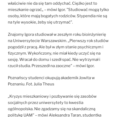
właściwie nie da się tam oddychać. Ciężko jest to
mieszkanie ogrzać„ – mówi Igor. ”Studiować mogą tylko
osoby, które mają bogatych rodziców. Stypendia nie są
na tyle wysokie, żeby się utrzymać”.
Znajomy Igora studiował w zeszłym roku bioinżynierię
na Uniwersytecie Warszawskim. „Pierwszy rok studiów
pogodził z pracą. Ale był w złym stanie psychicznym i
fizycznym. Wykończony, nie miał kiedy uczyć się na
sesję. Wracał do domu i szedł spać. Nie wytrzymał i
rzucił studia. Przeszedł na zaoczne” – mówi Igor.
Poznańscy studenci okupują akademik Jowita w
Poznaniu. Fot. Julia Theus
„Kryzys mieszkaniowy i pozbywanie się zasobów
socjalnych przez uniwersytety to kwestia
ogólnopolska. Nie zgadzamy się na skandaliczną
politykę UAM” – mówi Aleksandra Taran, studentka