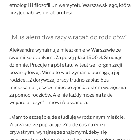
etnologii i i filozofii Uniwersytetu Warszawskiego, która
przyjechała wspierać protest.
„Musiałem dwa razy wracać do rodziców”
Aleksandra wynajmuje mieszkanie w Warszawie ze
swoimi koleżankami. Za pokój płaci 1500 zł. Studiuje
dziennie. Pracuje na pół etatu w teatrze i organizacji
pozarządowej. Mimo to w utrzymaniu pomagają jej
rodzice. „Z dorywczej pracy trudno zapłacić za
mieszkanie i jeszcze mieć co zjeść. Jestem wdzięczna
za pomoc rodziców. Ale nie każdy może na takie
wsparcie liczyć” – mówi Aleksandra.
„Mam to szczęście, że studiuję w rodzinnym mieście.
Zdarza się, że popracuję. Znajdę coś na rynku
prywatnym, wynajmę ze znajomymi, żeby się
wyprowadzić z domu. Ale już dwa razy musiałem wrócić