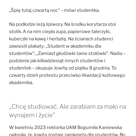
„Śpię tutaj czwartą noc” – mówi studentka.
Na podłodze leżą śpiwory. Na środku korytarza stoi
stolik. A na nim ciepła zupa, papierowe talerzyki,
kubeczki na kawę i herbatę. Na ścianach studenci
zawiesili plakaty: „Student w akademiku dla
studentów”; „Zamiast głodówki tanie stołówki”. Nadia –
podobnie jak kilkadziesiąt innych studentów i
studentek – okupuje Jowitę od piątku 8 grudnia. To
czwarty dzień protestu przeciwko likwidacji kultowego
akademika.
„Chcę studiować. Ale zarabiam za mało na
wynajem i życie”
W kwietniu 2023 rektorka UAM Bogumiła Kaniewska
ogłosiła, że Jowita zostaje zamknięta dla studentów. Bo