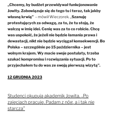
„Chcemy, by budżet przewidywał funkcjonowanie
Jowity. Zobowiązuje się do tego tu i teraz, tak jakby
własną krwią”
– mówił Wieczorek. „
Szanuję
protestujących za odwagę, za to, że tu stoją, że
walczą w imię idei. Cenię was za to co robicie. Chcę
was uspokoić, że jeżeli nie będzie łamania prawa i
dewastacji, nikt nie będzie wyciągał konsekwencji. Bo
Polska – szczególnie po 15 października – jest
wolnym krajem. Wy macie swoje postulaty, trzeba
szukać kompromisu i rozwiązania sytuacji. Po to
przyjechałem tu do was ze swoją pierwszą wizytą”.
12 GRUDNIA 2023
Studenci okupują akademik Jowita. „Po
zajęciach pracuję. Padam z nóg, a i tak nie
starcza”