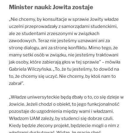
Minister nauki: Jowita zostaje
„Nie chcemy, by konsultacje w sprawie Jowity władze
uczelni przeprowadzały z samorządami studenckimi,
ale ze studentami zrzeszonymi w związkach
zawodowych. Teraz nie jesteśmy uznawani ani za
stronę dialogu, ani za stronę konfliktu. Mimo tego, że
mamy setki osób w związku, nie jesteśmy traktowani
jak osoby, które zabierają głos w tej sprawie” – mówiła
Gabriela Wilczyńska. „To, że tu jesteśmy, to dowód na
to, że chcemy się uczyć. Nie chcemy, by ktoś nam to
zabrał”.
„Władze uniwersyteckie będą dbały o to, co się dzieje w
Jowicie. Jeżeli chodzi o obiekt, to jego funkcjonalność
pozostaje do uzgodnienia między wami i władzami.
Władzom UAM zależy, by studenci się dobrze czuli.
Kiedy będzie zlecony projekt, będziecie mogli o nim z
władzami dyskutować. Widzę, że macie chęć