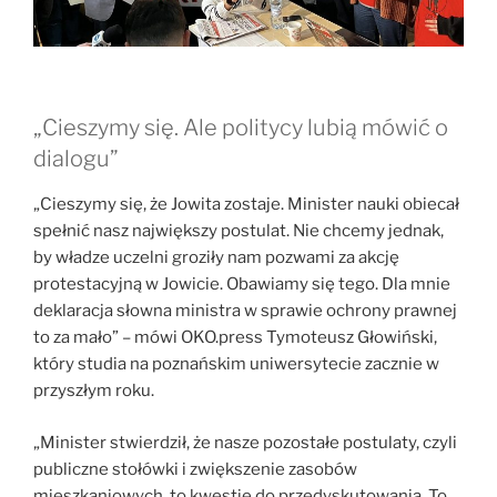
„Cieszymy się. Ale politycy lubią mówić o
dialogu”
„Cieszymy się, że Jowita zostaje. Minister nauki obiecał
spełnić nasz największy postulat. Nie chcemy jednak,
by władze uczelni groziły nam pozwami za akcję
protestacyjną w Jowicie. Obawiamy się tego. Dla mnie
deklaracja słowna ministra w sprawie ochrony prawnej
to za mało” – mówi OKO.press Tymoteusz Głowiński,
który studia na poznańskim uniwersytecie zacznie w
przyszłym roku.
„Minister stwierdził, że nasze pozostałe postulaty, czyli
publiczne stołówki i zwiększenie zasobów
mieszkaniowych, to kwestie do przedyskutowania. To