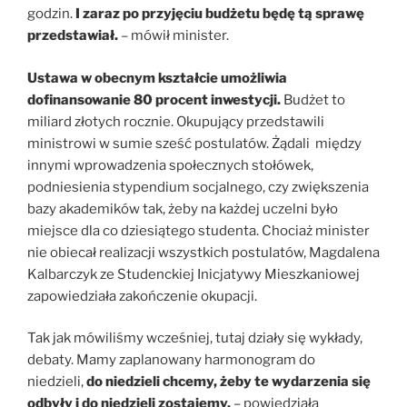
godzin.
I zaraz po przyjęciu budżetu będę tą sprawę
przedstawiał.
– mówił minister.
Ustawa w obecnym kształcie umożliwia
dofinansowanie 80 procent inwestycji.
Budżet to
miliard złotych rocznie. Okupujący przedstawili
ministrowi w sumie sześć postulatów. Żądali między
innymi wprowadzenia społecznych stołówek,
podniesienia stypendium socjalnego, czy zwiększenia
bazy akademików tak, żeby na każdej uczelni było
miejsce dla co dziesiątego studenta. Chociaż minister
nie obiecał realizacji wszystkich postulatów, Magdalena
Kalbarczyk ze Studenckiej Inicjatywy Mieszkaniowej
zapowiedziała zakończenie okupacji.
Tak jak mówiliśmy wcześniej, tutaj działy się wykłady,
debaty. Mamy zaplanowany harmonogram do
niedzieli,
do niedzieli chcemy, żeby te wydarzenia się
odbyły i do niedzieli zostajemy.
– powiedziała