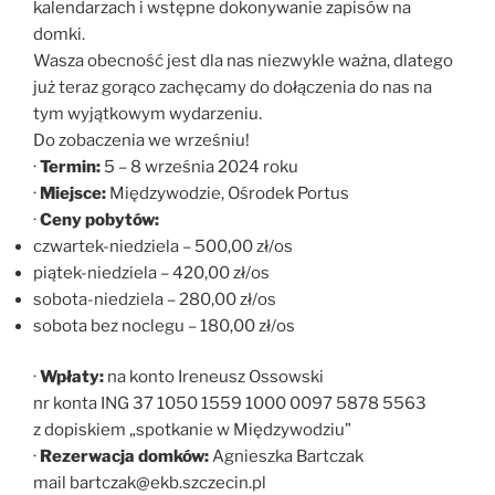
kalendarzach i wstępne dokonywanie zapisów na
domki.
Wasza obecność jest dla nas niezwykle ważna, dlatego
już teraz gorąco zachęcamy do dołączenia do nas na
tym wyjątkowym wydarzeniu.
Do zobaczenia we wrześniu!
·
Termin:
5 – 8 września 2024 roku
·
Miejsce:
Międzywodzie, Ośrodek Portus
·
Ceny pobytów:
czwartek-niedziela – 500,00 zł/os
piątek-niedziela – 420,00 zł/os
sobota-niedziela – 280,00 zł/os
sobota bez noclegu – 180,00 zł/os
·
Wpłaty:
na konto Ireneusz Ossowski
nr konta ING 37 1050 1559 1000 0097 5878 5563
z dopiskiem „spotkanie w Międzywodziu”
·
Rezerwacja domków:
Agnieszka Bartczak
mail bartczak@ekb.szczecin.pl